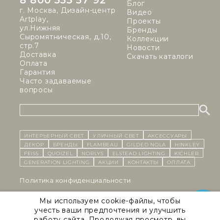
8 800 555 57 92
Блог
г. Москва, Дизайн-центр
Видео
Artplay,
Проекты
ул.Нижняя
Бренды
Сыромятническая, д.10,
Коллекции
стр.7
Новости
Доставка
Скачать каталоги
Оплата
Гарантия
Часто задаваемые
вопросы
ИНТЕРЬЕРНЫЙ СВЕТ
уличный СВЕТ
Аксессуары
декор
бренды
Flambeau
Gilded Nola
Hinkley
Feiss
Quoizel
Norlys
Elstead Lighting
Kichler
Generation Lighting
Акции
контакты
Оплата
Политика конфиденциальности
Cоглашение на обработку персональных данных
Мы используем cookie-файлы, чтобы
учесть ваши предпочтения и улучшить
Публичная оферта
работу сайта. Продолжая просмотр, вы