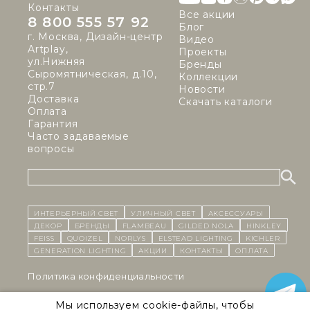
Контакты
Все акции
8 800 555 57 92
Блог
г. Москва, Дизайн-центр
Видео
Artplay,
Проекты
ул.Нижняя
Бренды
Сыромятническая, д.10,
Коллекции
стр.7
Новости
Доставка
Скачать каталоги
Оплата
Гарантия
Часто задаваемые
вопросы
ИНТЕРЬЕРНЫЙ СВЕТ
уличный СВЕТ
Аксессуары
декор
бренды
Flambeau
Gilded Nola
Hinkley
Feiss
Quoizel
Norlys
Elstead Lighting
Kichler
Generation Lighting
Акции
контакты
Оплата
Политика конфиденциальности
Cоглашение на обработку персональных данных
Мы используем cookie-файлы, чтобы