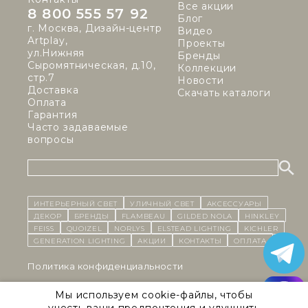
Все акции
8 800 555 57 92
Блог
г. Москва, Дизайн-центр
Видео
Artplay,
Проекты
ул.Нижняя
Бренды
Сыромятническая, д.10,
Коллекции
стр.7
Новости
Доставка
Скачать каталоги
Оплата
Гарантия
Часто задаваемые
вопросы
ИНТЕРЬЕРНЫЙ СВЕТ
уличный СВЕТ
Аксессуары
декор
бренды
Flambeau
Gilded Nola
Hinkley
Feiss
Quoizel
Norlys
Elstead Lighting
Kichler
Generation Lighting
Акции
контакты
Оплата
Политика конфиденциальности
Cоглашение на обработку персональных данных
Мы используем cookie-файлы, чтобы