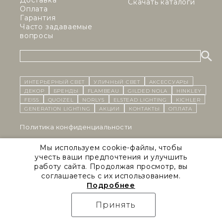
Доставка
Скачать каталоги
Оплата
Гарантия
Часто задаваемые
вопросы
ИНТЕРЬЕРНЫЙ СВЕТ
уличный СВЕТ
Аксессуары
декор
бренды
Flambeau
Gilded Nola
Hinkley
Feiss
Quoizel
Norlys
Elstead Lighting
Kichler
Generation Lighting
Акции
контакты
Оплата
Политика конфиденциальности
Cоглашение на обработку персональных данных
Мы используем cookie-файлы, чтобы
учесть ваши предпочтения и улучшить
Публичная оферта
работу сайта. Продолжая просмотр, вы
соглашаетесь с их использованием.
Правила сайта
Подробнее
Natural Concepts 2026 © Все права защищены
Принять