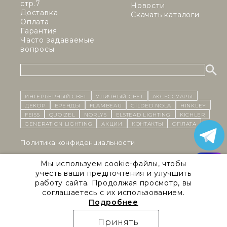
стр.7
Новости
Доставка
Скачать каталоги
Оплата
Гарантия
Часто задаваемые
вопросы
ИНТЕРЬЕРНЫЙ СВЕТ
уличный СВЕТ
Аксессуары
декор
бренды
Flambeau
Gilded Nola
Hinkley
Feiss
Quoizel
Norlys
Elstead Lighting
Kichler
Generation Lighting
Акции
контакты
Оплата
Политика конфиденциальности
Cоглашение на обработку персональных данных
Мы используем cookie-файлы, чтобы
учесть ваши предпочтения и улучшить
Публичная оферта
работу сайта. Продолжая просмотр, вы
соглашаетесь с их использованием.
Правила сайта
Подробнее
Natural Concepts 2026 © Все права защищены
Принять