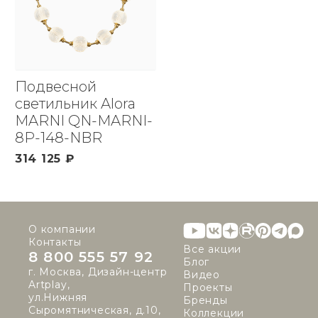
Подвесной
светильник Alora
MARNI QN-MARNI-
8P-148-NBR
314 125 ₽
О компании
Контакты
Все акции
8 800 555 57 92
Блог
г. Москва, Дизайн-центр
Видео
Artplay,
Проекты
ул.Нижняя
Бренды
Сыромятническая, д.10,
Коллекции