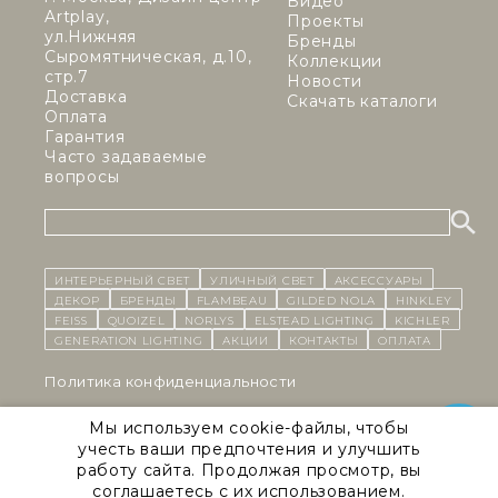
Видео
Artplay,
Проекты
ул.Нижняя
Бренды
Сыромятническая, д.10,
Коллекции
стр.7
Новости
Доставка
Скачать каталоги
Оплата
Гарантия
Часто задаваемые
вопросы
ИНТЕРЬЕРНЫЙ СВЕТ
уличный СВЕТ
Аксессуары
декор
бренды
Flambeau
Gilded Nola
Hinkley
Feiss
Quoizel
Norlys
Elstead Lighting
Kichler
Generation Lighting
Акции
контакты
Оплата
Политика конфиденциальности
Cоглашение на обработку персональных данных
Мы используем cookie-файлы, чтобы
учесть ваши предпочтения и улучшить
Публичная оферта
работу сайта. Продолжая просмотр, вы
соглашаетесь с их использованием.