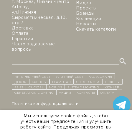
г. Москва, Дизайн-центр
Видео
Artplay,
Проекты
ул.Нижняя
Бренды
Сыромятническая, д.10,
Коллекции
стр.7
Новости
Доставка
Скачать каталоги
Оплата
Гарантия
Часто задаваемые
вопросы
ИНТЕРЬЕРНЫЙ СВЕТ
уличный СВЕТ
Аксессуары
декор
бренды
Flambeau
Gilded Nola
Hinkley
Feiss
Quoizel
Norlys
Elstead Lighting
Kichler
Generation Lighting
Акции
контакты
Оплата
Политика конфиденциальности
Cоглашение на обработку персональных данных
Мы используем cookie-файлы, чтобы
учесть ваши предпочтения и улучшить
Публичная оферта
работу сайта. Продолжая просмотр, вы