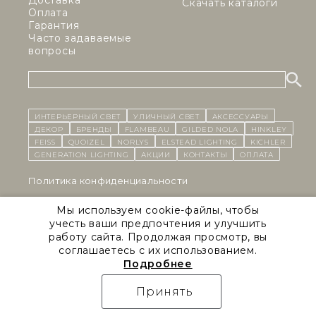
Доставка
Скачать каталоги
Оплата
Гарантия
Часто задаваемые
вопросы
ИНТЕРЬЕРНЫЙ СВЕТ
уличный СВЕТ
Аксессуары
декор
бренды
Flambeau
Gilded Nola
Hinkley
Feiss
Quoizel
Norlys
Elstead Lighting
Kichler
Generation Lighting
Акции
контакты
Оплата
Политика конфиденциальности
Cоглашение на обработку персональных данных
Мы используем cookie-файлы, чтобы
учесть ваши предпочтения и улучшить
Публичная оферта
работу сайта. Продолжая просмотр, вы
соглашаетесь с их использованием.
Правила сайта
Подробнее
Natural Concepts 2026 © Все права защищены
Принять