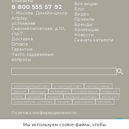
Контакты
Все акции
8 800 555 57 92
Блог
г. Москва, Дизайн-центр
Видео
Artplay,
Проекты
ул.Нижняя
Бренды
Сыромятническая, д.10,
Коллекции
стр.7
Новости
Доставка
Скачать каталоги
Оплата
Гарантия
Часто задаваемые
вопросы
ИНТЕРЬЕРНЫЙ СВЕТ
уличный СВЕТ
Аксессуары
декор
бренды
Flambeau
Gilded Nola
Hinkley
Feiss
Quoizel
Norlys
Elstead Lighting
Kichler
Generation Lighting
Акции
контакты
Оплата
Политика конфиденциальности
Cоглашение на обработку персональных данных
Мы используем cookie-файлы, чтобы