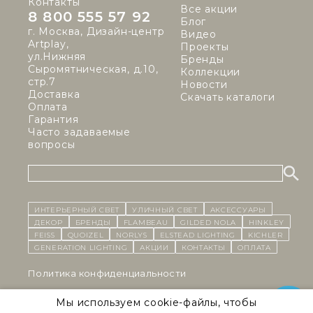
Контакты
Все акции
8 800 555 57 92
Блог
г. Москва, Дизайн-центр
Видео
Artplay,
Проекты
ул.Нижняя
Бренды
Сыромятническая, д.10,
Коллекции
стр.7
Новости
Доставка
Скачать каталоги
Оплата
Гарантия
Часто задаваемые
вопросы
ИНТЕРЬЕРНЫЙ СВЕТ
уличный СВЕТ
Аксессуары
декор
бренды
Flambeau
Gilded Nola
Hinkley
Feiss
Quoizel
Norlys
Elstead Lighting
Kichler
Generation Lighting
Акции
контакты
Оплата
Политика конфиденциальности
Cоглашение на обработку персональных данных
Мы используем cookie-файлы, чтобы