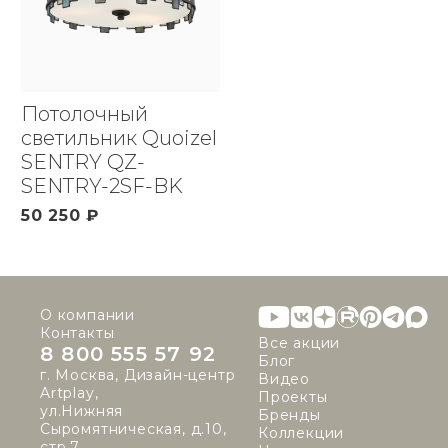
Потолочный
светильник Quoizel
SENTRY QZ-
SENTRY-2SF-BK
50 250 ₽
О компании
Контакты
Все акции
8 800 555 57 92
Блог
г. Москва, Дизайн-центр
Видео
Artplay,
Проекты
ул.Нижняя
Бренды
Сыромятническая, д.10,
Коллекции
стр.7