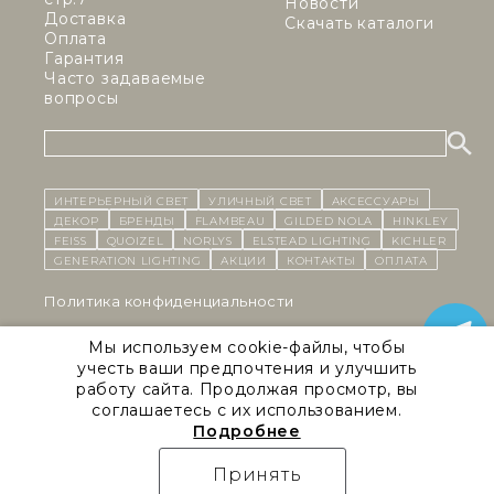
Новости
Доставка
Скачать каталоги
Оплата
Гарантия
Часто задаваемые
вопросы
ИНТЕРЬЕРНЫЙ СВЕТ
уличный СВЕТ
Аксессуары
декор
бренды
Flambeau
Gilded Nola
Hinkley
Feiss
Quoizel
Norlys
Elstead Lighting
Kichler
Generation Lighting
Акции
контакты
Оплата
Политика конфиденциальности
Cоглашение на обработку персональных данных
Мы используем cookie-файлы, чтобы
учесть ваши предпочтения и улучшить
Публичная оферта
работу сайта. Продолжая просмотр, вы
соглашаетесь с их использованием.
Правила сайта
Подробнее
Natural Concepts 2026 © Все права защищены
Принять