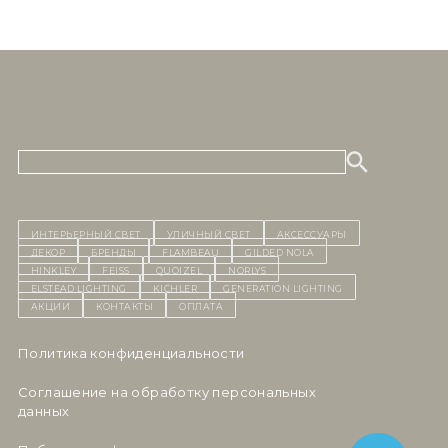
ИНТЕРЬЕРНЫЙ СВЕТ
уличный СВЕТ
Аксессуары
декор
бренды
Flambeau
Gilded Nola
Hinkley
Feiss
Quoizel
Norlys
Elstead Lighting
Kichler
Generation Lighting
Акции
контакты
Оплата
Политика конфиденциальности
Cоглашение на обработку персональных
данных