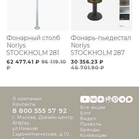
Фонарный столб
Фонарь-пьедестал
Norlys
Norlys
STOCKHOLM 281
STOCKHOLM 287
62 477.41 ₽
96 119.10
30 356.23 ₽
₽
46 701.90 ₽
О компании
Контакты
Все акции
8 800 555 57 92
Блог
г. Москва, Дизайн-центр
Видео
Artplay,
Проекты
ул.Нижняя
Бренды
Сыромятническая, д.10,
Коллекции