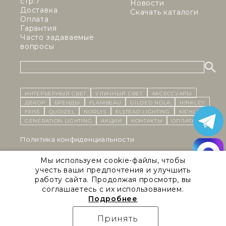
стр.7
Новости
Доставка
Скачать каталоги
Оплата
Гарантия
Часто задаваемые
вопросы
ИНТЕРЬЕРНЫЙ СВЕТ
уличный СВЕТ
Аксессуары
декор
бренды
Flambeau
Gilded Nola
Hinkley
Feiss
Quoizel
Norlys
Elstead Lighting
Kichler
Generation Lighting
Акции
контакты
Оплата
Политика конфиденциальности
Cоглашение на обработку персональных данных
Мы используем cookie-файлы, чтобы
учесть ваши предпочтения и улучшить
Публичная оферта
работу сайта. Продолжая просмотр, вы
соглашаетесь с их использованием.
Правила сайта
Подробнее
Natural Concepts 2026 © Все права защищены
Принять