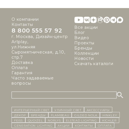
О компании
Контакты
Все акции
8 800 555 57 92
Блог
г. Москва, Дизайн-центр
Видео
Artplay,
Проекты
ул.Нижняя
Бренды
Сыромятническая, д.10,
Коллекции
стр.7
Новости
Доставка
Скачать каталоги
Оплата
Гарантия
Часто задаваемые
вопросы
ИНТЕРЬЕРНЫЙ СВЕТ
уличный СВЕТ
Аксессуары
декор
бренды
Flambeau
Gilded Nola
Hinkley
Feiss
Quoizel
Norlys
Elstead Lighting
Kichler
Generation Lighting
Акции
контакты
Оплата