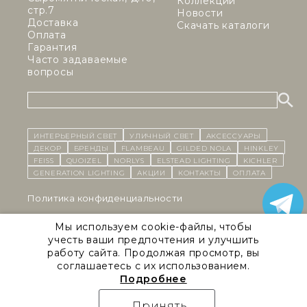
Коллекции
стр.7
Новости
Доставка
Скачать каталоги
Оплата
Гарантия
Часто задаваемые
вопросы
ИНТЕРЬЕРНЫЙ СВЕТ
уличный СВЕТ
Аксессуары
декор
бренды
Flambeau
Gilded Nola
Hinkley
Feiss
Quoizel
Norlys
Elstead Lighting
Kichler
Generation Lighting
Акции
контакты
Оплата
Политика конфиденциальности
Cоглашение на обработку персональных данных
Мы используем cookie-файлы, чтобы
учесть ваши предпочтения и улучшить
Публичная оферта
работу сайта. Продолжая просмотр, вы
соглашаетесь с их использованием.
Правила сайта
Подробнее
Natural Concepts 2026 © Все права защищены
Принять