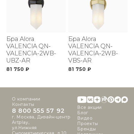
Бра Alora
Бра Alora
VALENCIA QN-
VALENCIA QN-
VALENCIA-2WB-
VALENCIA-2WB-
UBZ-AR
VBS-AR
81 750 ₽
81 750 ₽
О компании
Контакты
Все акции
8 800 555 57 92
Блог
г. Москва, Дизайн-центр
Видео
Artplay,
Проекты
ул.Нижняя
Бренды
Сыромятническая, д.10,