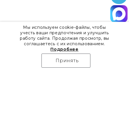
Мы используем cookie-файлы, чтобы
учесть ваши предпочтения и улучшить
работу сайта. Продолжая просмотр, вы
соглашаетесь с их использованием.
Подробнее
Принять
О компании
Контакты
Все акции
8 800 555 57 92
Блог
г. Москва, Дизайн-центр
Видео
Artplay,
Проекты
ул.Нижняя
Бренды
Сыромятническая, д.10,
Коллекции
стр.7
Новости
Доставка
Скачать каталоги