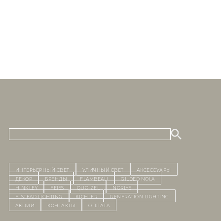
ИНТЕРЬЕРНЫЙ СВЕТ
уличный СВЕТ
Аксессуары
декор
бренды
Flambeau
Gilded Nola
Hinkley
Feiss
Quoizel
Norlys
Elstead Lighting
Kichler
Generation Lighting
Акции
контакты
Оплата