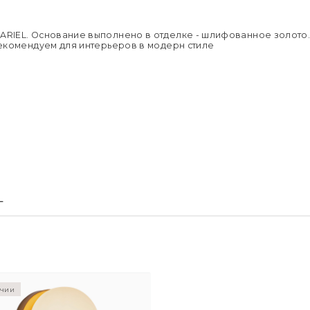
Цвет абажу
Москве.
Напряжен
Подробне
Применен
Страна пр
 ARIEL. Основание выполнено в отделке - шлифованное золото.
Размер уп
 Рекомендуем для интерьеров в модерн стиле
Вес брутто,
L
ичии