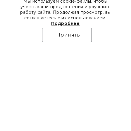
Мы используем cookie-файлы, чтобы
учесть ваши предпочтения и улучшить
работу сайта. Продолжая просмотр, вы
соглашаетесь с их использованием.
Подробнее
Принять
О компании
Контакты
Все акции
8 800 555 57 92
Блог
г. Москва, Дизайн-центр
Видео
Artplay,
Проекты
ул.Нижняя
Бренды
Сыромятническая, д.10,
Коллекции
стр.7
Новости
Доставка
Скачать каталоги
Оплата
Гарантия
Часто задаваемые
вопросы