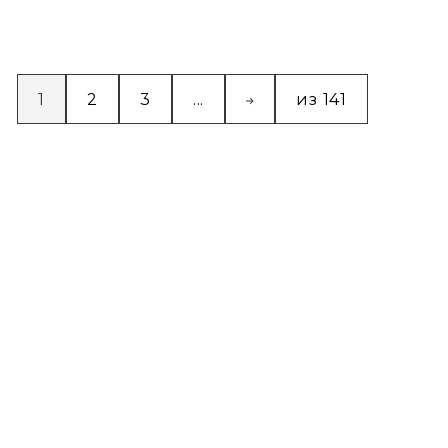
1
2
3
...
из 141