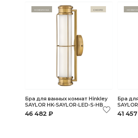
Новинка
Скоро
Новин
Бра для ванных комнат Hinkley
Бра для
SAYLOR HK-SAYLOR-LED-S-HB
SAYLOR
46 482 ₽
41 457
быстрый просмотр
добавить в корзину
б