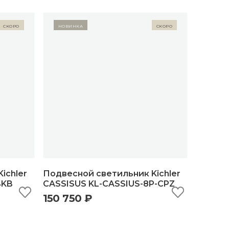
Скоро
Новинка
Скоро
ichler
Подвесной светильник Kichler
BKB
CASSISUS KL-CASSIUS-8P-CPZ
150 750 ₽
ну
быстрый просмотр
добавить в корзину