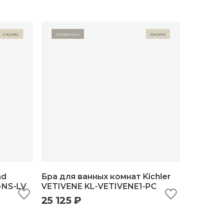
Скоро
Новинка
Скоро
ad
Бра для ванных комнат Kichler
-NS-LV
VETIVENE KL-VETIVENE1-PC
25 125 ₽
ну
быстрый просмотр
добавить в корзину