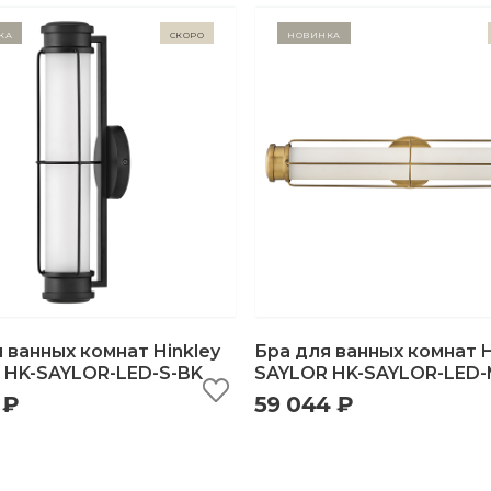
ка
Скоро
Новинка
 ванных комнат Hinkley
Бра для ванных комнат H
 HK-SAYLOR-LED-S-BK
SAYLOR HK-SAYLOR-LED
 ₽
59 044 ₽
ыстрый просмотр
добавить в корзину
быстрый просмотр
добавить в корзи