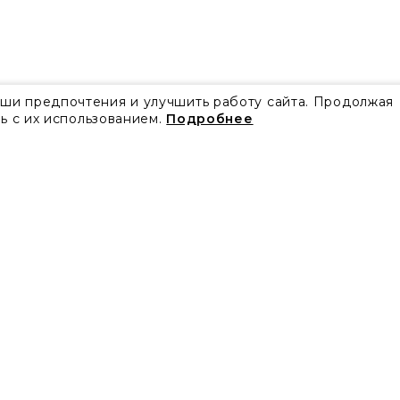
аши предпочтения и улучшить работу сайта. Продолжая
ь с их использованием.
Подробнее
Все акции
Блог
Видео
Проекты
Бренды
Коллекции
Новости
Скачать каталоги