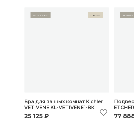
Новинка
Скоро
Новин
Бра для ванных комнат Kichler
Подвесн
VETIVENE KL-VETIVENE1-BK
ETCHER
25 125 ₽
77 88
быстрый просмотр
добавить в корзину
б