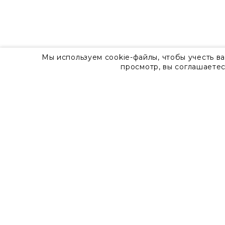
Мы используем cookie-файлы, чтобы учесть в
просмотр, вы соглашаетес
О компании
Контакты
8 800 555 57 92
г. Москва, Дизайн-центр Artplay,
ул.Нижняя Сыромятническая, д.10, стр.7
Доставка
Оплата
Гарантия
Часто задаваемые вопросы