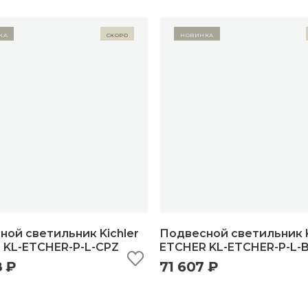
ка
Скоро
Новинка
ой светильник Kichler
Подвесной светильник K
 KL-ETCHER-P-L-CPZ
ETCHER KL-ETCHER-P-L-
8 ₽
71 607 ₽
ыстрый просмотр
добавить в корзину
быстрый просмотр
добавить в корзи