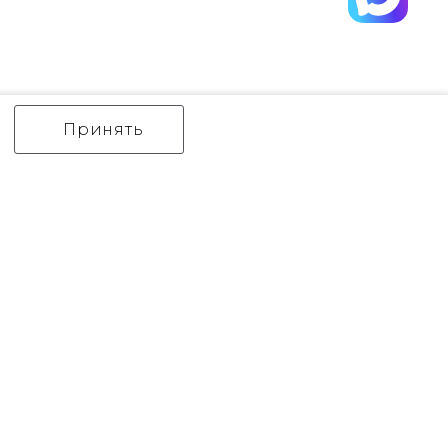
Принять
ИНТЕРЬЕРНЫЙ СВЕТ
уличный СВЕТ
Аксессуары
декор
бренды
Flambeau
Gilded Nola
Hinkley
Feiss
Quoizel
Norlys
Elstead Lighting
Kichler
Generation Lighting
Акции
контакты
Оплата