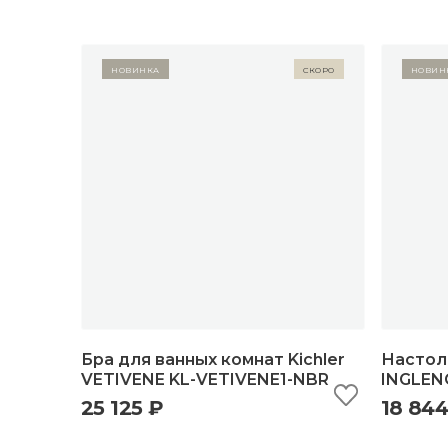
Новинка
Скоро
Новин
Бра для ванных комнат Kichler
Настоль
VETIVENE KL-VETIVENE1-NBR
INGLEN
25 125 ₽
18 844
быстрый просмотр
добавить в корзину
б