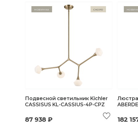
Новинка
Скоро
Новин
Подвесной светильник Kichler
Люстра 
CASSISUS KL-CASSIUS-4P-CPZ
ABERDE
быстрый просмотр
добавить в корзину
б
87 938 ₽
182 15