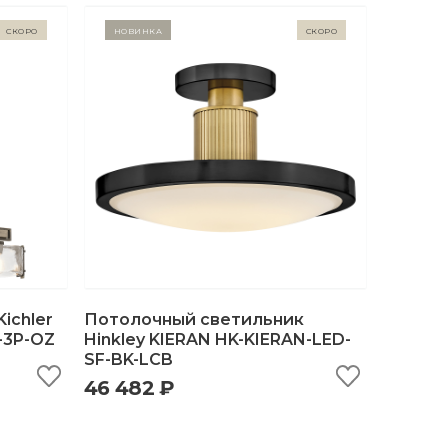
Скоро
Новинка
Скоро
ichler
Потолочный светильник
-3P-OZ
Hinkley KIERAN HK-KIERAN-LED-
SF-BK-LCB
ну
быстрый просмотр
добавить в корзину
46 482 ₽