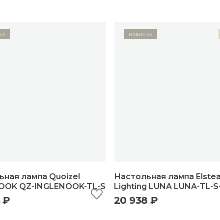
ка
Новинка
ная лампа Quoizel
Настольная лампа Elste
OOK QZ-INGLENOOK-TL-S
Lighting LUNA LUNA-TL-S
 ₽
20 938 ₽
ыстрый просмотр
добавить в корзину
быстрый просмотр
добавить в корзи