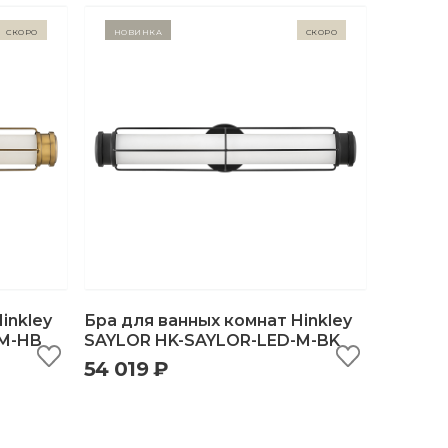
Скоро
Новинка
Скоро
inkley
Бра для ванных комнат Hinkley
-M-HB
SAYLOR HK-SAYLOR-LED-M-BK
54 019 ₽
ну
быстрый просмотр
добавить в корзину