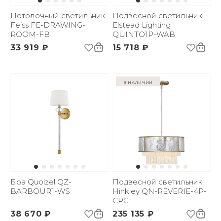
Потолочный светильник
Подвесной светильник
Feiss FE-DRAWING-
Elstead Lighting
ROOM-FB
QUINTO1P-WAB
33 919 ₽
15 718 ₽
в наличии
Бра Quoizel QZ-
Подвесной светильник
BARBOUR1-WS
Hinkley QN-REVERIE-4P-
CPG
38 670 ₽
235 135 ₽