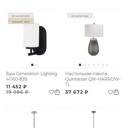
в наличии
в наличии
Акция -40%
Бра Generation Lighting
Настольная лампа
41160-839
Quintiesse QN-HARROW-
TL
11 452 ₽
19 086 ₽
37 672 ₽