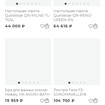
Настольная лампа
Настольная лампа
Quintiesse QN-MILNE-TL-
Quintiesse QN-RENO-
TEAL
GREEN-PN
44 000 ₽
64 616 ₽
Бра для ванных комнат
Люстра Feiss FE-
Hinkley HK-AVON1-BATH
SONOMAVALLEY6
19 959 ₽
104 750 ₽