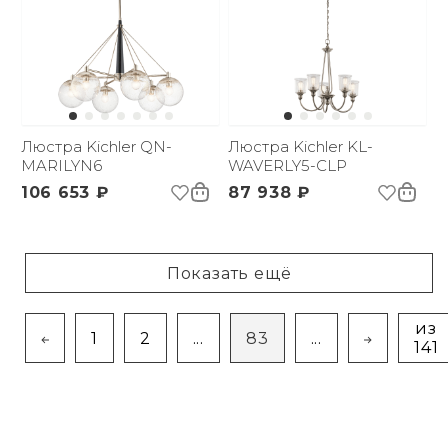
Люстра Kichler QN-
Люстра Kichler KL-
MARILYN6
WAVERLY5-CLP
106 653 ₽
87 938 ₽
Показать ещё
из
1
2
...
83
...
141