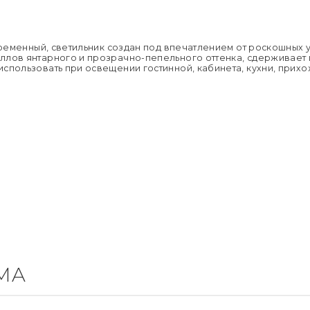
Напряжен
Применен
Страна пр
Размер уп
Вес брутто,
овременный, светильник создан под впечатлением от роскошных
Тип поме
ллов янтарного и прозрачно-пепельного оттенка, сдерживает 
спользовать при освещении гостинной, кабинета, кухни, прихож
Комплекта
MA