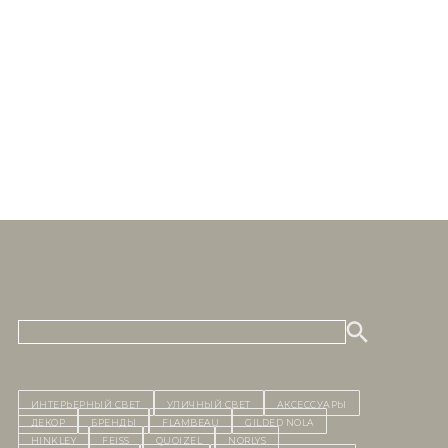
ИНТЕРЬЕРНЫЙ СВЕТ
уличный СВЕТ
Аксессуары
декор
бренды
Flambeau
Gilded Nola
Hinkley
Feiss
Quoizel
Norlys