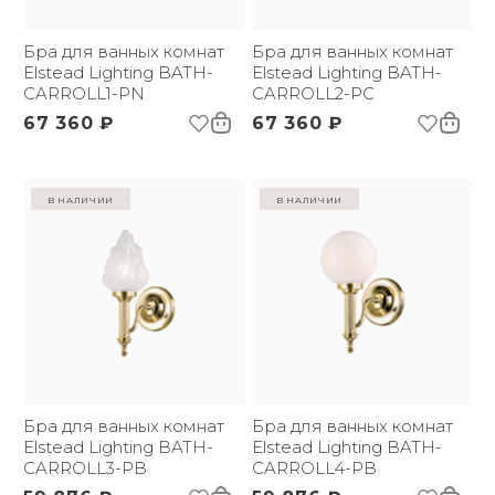
*:
Напряжение:
220 В
Применение:
Бра для ванных комнат
Интерьерный свет
Бра для ванных комнат
Страна происхождения
Elstead Lighting BATH-
Великобритания
Elstead Lighting BATH-
бренда:
CARROLL1-PN
CARROLL2-PC
Размер упаковки
290х460х230
67 360 ₽
67 360 ₽
(ДхШxВ):
Вес брутто, кг:
1.9
Тип помещения:
Ванная комната
Цветовая температура
3000
в наличии
в наличии
(К):
Световой поток:
300 lm
Индекс
80
цветопередачи:
Бра для ванных комнат
Бра для ванных комнат
Elstead Lighting BATH-
Elstead Lighting BATH-
CARROLL3-PB
CARROLL4-PB