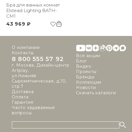
Напряжение:
Бра для ванных комнат
220 В
Применение:
Elstead Lighting BATH-
Интерьерный свет
Страна происхождения
CM1
Великобритания
бренда:
43 969 ₽
Размер упаковки
280х410х190
(ДхШxВ):
Вес брутто, кг:
3.1
Тип помещения:
Ванная комната
О компании
Цветовая температура
3000
Контакты
(К):
Все акции
8 800 555 57 92
Световой поток:
300 lm
Блог
г. Москва, Дизайн-центр
Индекс
80
Видео
Artplay,
Проекты
цветопередачи:
ул.Нижняя
Бренды
Сыромятническая, д.10,
Коллекции
стр.7
Новости
Доставка
Скачать каталоги
Оплата
Гарантия
Часто задаваемые
вопросы