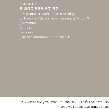
Контакты
8 800 555 57 92
г. Москва, Дизайн-центр Artplay,
ул.Нижняя Сыромятническая, д.10, стр.7
Доставка
Оплата
Гарантия
Часто задаваемые вопросы
Мы используем cookie-файлы, чтобы учесть в
Natural Concepts 2026 © Все права защищены
просмотр, вы соглашаетес