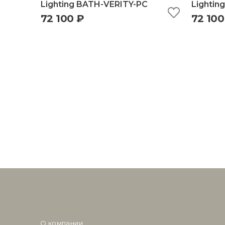
Lighting BATH-VERITY-PC
Lightin
72 100 ₽
72 100
быстрый просмотр
добавить в корзину
б
О компании