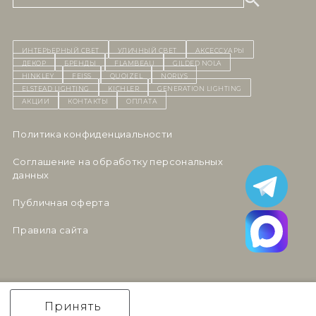
ИНТЕРЬЕРНЫЙ СВЕТ
уличный СВЕТ
Аксессуары
декор
бренды
Flambeau
Gilded Nola
Hinkley
Feiss
Quoizel
Norlys
Elstead Lighting
Kichler
Generation Lighting
Акции
контакты
Оплата
Политика конфиденциальности
Cоглашение на обработку персональных
данных
Публичная оферта
Правила сайта
Принять