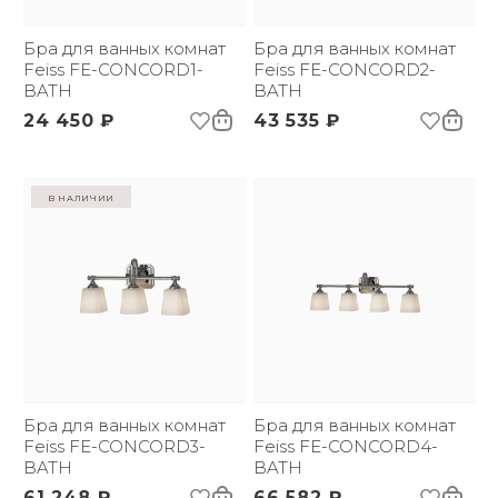
*:
Напряжение:
220 В
Применение:
Бра для ванных комнат
Интерьерный свет
Бра для ванных комнат
Страна происхождения
Feiss FE-CONCORD1-
США
Feiss FE-CONCORD2-
бренда:
BATH
BATH
Размер упаковки
195х370х300
24 450 ₽
43 535 ₽
(ДхШxВ):
Вес брутто, кг:
2.95
Тип помещения:
Ванная комната
Цветовая температура
3000
в наличии
(К):
Световой поток:
300 lm
Индекс
80
цветопередачи:
Бра для ванных комнат
Бра для ванных комнат
Feiss FE-CONCORD3-
Feiss FE-CONCORD4-
BATH
BATH
61 248 ₽
66 582 ₽