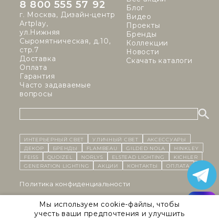
8 800 555 57 92
Блог
г. Москва, Дизайн-центр
Видео
Artplay,
Проекты
ул.Нижняя
Бренды
Сыромятническая, д.10,
Коллекции
стр.7
Новости
Доставка
Скачать каталоги
Оплата
Гарантия
Часто задаваемые
вопросы
ИНТЕРЬЕРНЫЙ СВЕТ
уличный СВЕТ
Аксессуары
декор
бренды
Flambeau
Gilded Nola
Hinkley
Feiss
Quoizel
Norlys
Elstead Lighting
Kichler
Generation Lighting
Акции
контакты
Оплата
Политика конфиденциальности
Cоглашение на обработку персональных данных
Мы используем cookie-файлы, чтобы
учесть ваши предпочтения и улучшить