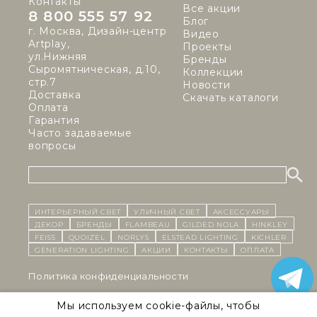
Контакты
Все акции
8 800 555 57 92
Блог
г. Москва, Дизайн-центр
Видео
Artplay,
Проекты
ул.Нижняя
Бренды
Сыромятническая, д.10,
Коллекции
стр.7
Новости
Доставка
Скачать каталоги
Оплата
Гарантия
Часто задаваемые
вопросы
ИНТЕРЬЕРНЫЙ СВЕТ
уличный СВЕТ
Аксессуары
декор
бренды
Flambeau
Gilded Nola
Hinkley
Feiss
Quoizel
Norlys
Elstead Lighting
Kichler
Generation Lighting
Акции
контакты
Оплата
Политика конфиденциальности
Cоглашение на обработку персональных данных
Мы используем cookie-файлы, чтобы