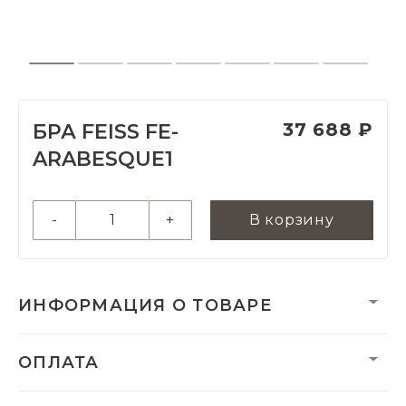
37 688 ₽
БРА FEISS FE-
ARABESQUE1
-
+
В корзину
ИНФОРМАЦИЯ О ТОВАРЕ
Вес:
910 г
ОПЛАТА
Вес нетто, кг:
0.91
Размеры монтажной
228,6 х 111,2 мм
чаши/плиты: