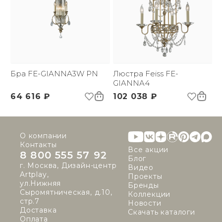
Бра FE-GIANNA3W PN
Люстра Feiss FE-
GIANNA4
64 616 ₽
102 038 ₽
О компании
Контакты
Все акции
8 800 555 57 92
Блог
г. Москва, Дизайн-центр
Видео
Artplay,
Проекты
ул.Нижняя
Бренды
Сыромятническая, д.10,
Коллекции
стр.7
Новости
Доставка
Скачать каталоги
Оплата