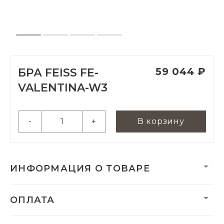
59 044 ₽
БРА FEISS FE-
VALENTINA-W3
-
+
В корзину
ИНФОРМАЦИЯ О ТОВАРЕ
Вес:
1460 г
ОПЛАТА
Вес нетто, кг:
1.9
Размеры монтажной
342,6 х 117,6 мм
чаши/плиты: