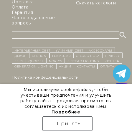
Доставка
Скачать каталоги
Оплата
Гарантия
Часто задаваемые
вопросы
ИНТЕРЬЕРНЫЙ СВЕТ
уличный СВЕТ
Аксессуары
декор
бренды
Flambeau
Gilded Nola
Hinkley
Feiss
Quoizel
Norlys
Elstead Lighting
Kichler
Generation Lighting
Акции
контакты
Оплата
Политика конфиденциальности
Cоглашение на обработку персональных данных
Мы используем cookie-файлы, чтобы
учесть ваши предпочтения и улучшить
Публичная оферта
работу сайта. Продолжая просмотр, вы
соглашаетесь с их использованием.
Правила сайта
Подробнее
Natural Concepts 2026 © Все права защищены
Принять