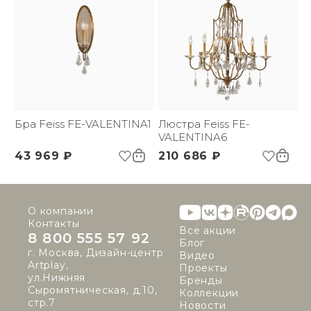
Бра Feiss FE-VALENTINA1
Люстра Feiss FE-
VALENTINA6
43 969 ₽
210 686 ₽
О компании
Контакты
Все акции
8 800 555 57 92
Блог
г. Москва, Дизайн-центр
Видео
Artplay,
Проекты
ул.Нижняя
Бренды
Сыромятническая, д.10,
Коллекции
стр.7
Новости