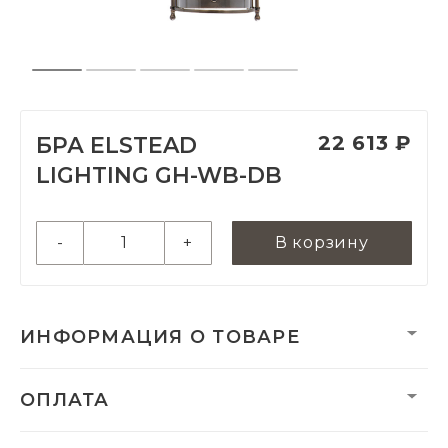
22 613 ₽
БРА ELSTEAD
LIGHTING GH-WB-DB
-
+
В корзину
ИНФОРМАЦИЯ О ТОВАРЕ
Вес:
1700 г
ОПЛАТА
Вес нетто, кг:
1.3
Размеры монтажной
305 х 135 х 25 мм
чаши/плиты: