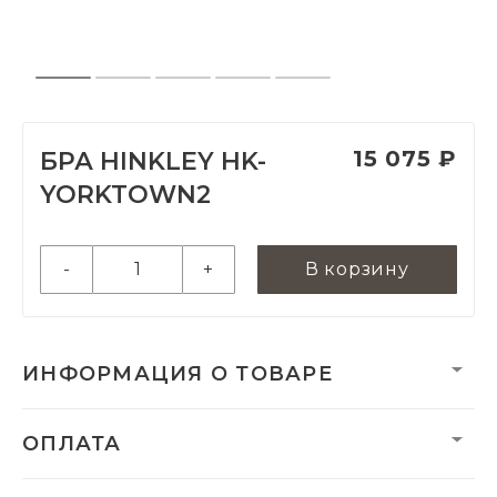
15 075 ₽
БРА HINKLEY HK-
YORKTOWN2
-
+
В корзину
ИНФОРМАЦИЯ О ТОВАРЕ
Вес:
2190 г
ОПЛАТА
Вес нетто, кг:
2.19
Гарантия:
2 года
Категория:
Бра