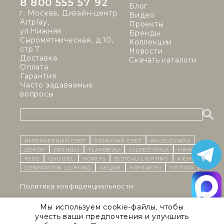
8 800 555 57 92
Блог
г. Москва, Дизайн-центр
Видео
Artplay,
Проекты
ул.Нижняя
Бренды
Сыромятническая, д.10,
Коллекции
стр.7
Новости
Доставка
Скачать каталоги
Оплата
Гарантия
Часто задаваемые
вопросы
ИНТЕРЬЕРНЫЙ СВЕТ
уличный СВЕТ
Аксессуары
декор
бренды
Flambeau
Gilded Nola
Hinkley
Feiss
Quoizel
Norlys
Elstead Lighting
Kichler
Generation Lighting
Акции
контакты
Оплата
Политика конфиденциальности
Cоглашение на обработку персональных данных
Мы используем cookie-файлы, чтобы
учесть ваши предпочтения и улучшить