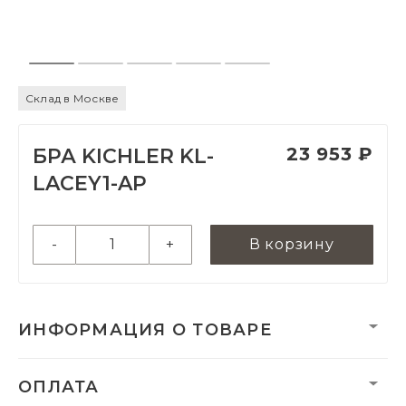
Склад в Москве
23 953 ₽
БРА KICHLER KL-
LACEY1-AP
-
+
В корзину
ИНФОРМАЦИЯ О ТОВАРЕ
Вес нетто, кг:
1
ОПЛАТА
Размеры монтажной
127 х 127 х 20 мм