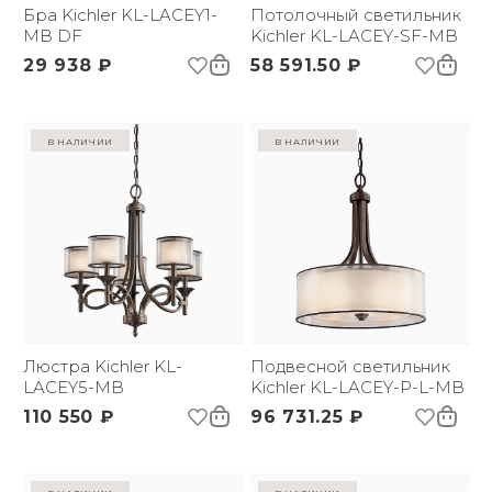
(ДхШxВ):
Бра Kichler KL-LACEY1-
Потолочный светильник
Вес брутто, кг:
MB DF
1.7
Kichler KL-LACEY-SF-MB
Тип помещения:
Прихожая, Кабинет,
29 938 ₽
58 591.50 ₽
Спальня
в наличии
в наличии
Люстра Kichler KL-
Подвесной светильник
LACEY5-MB
Kichler KL-LACEY-P-L-MB
110 550 ₽
96 731.25 ₽
в наличии
в наличии