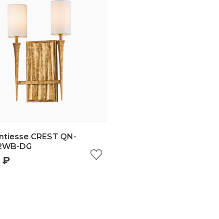
ntiesse CREST QN-
2WB-DG
 ₽
ыстрый просмотр
добавить в корзину