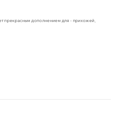
оисхождения бренда:
Великобритания
 кг:
0
нет прекрасным дополнением для - прихожей,