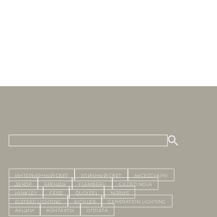
ИНТЕРЬЕРНЫЙ СВЕТ
уличный СВЕТ
Аксессуары
декор
бренды
Flambeau
Gilded Nola
Hinkley
Feiss
Quoizel
Norlys
Elstead Lighting
Kichler
Generation Lighting
Акции
контакты
Оплата