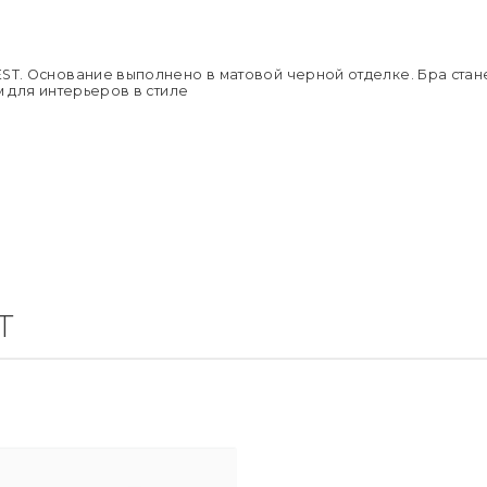
Страна пр
Вес брутто,
EST. Основание выполнено в матовой черной отделке. Бра ста
м для интерьеров в стиле
T