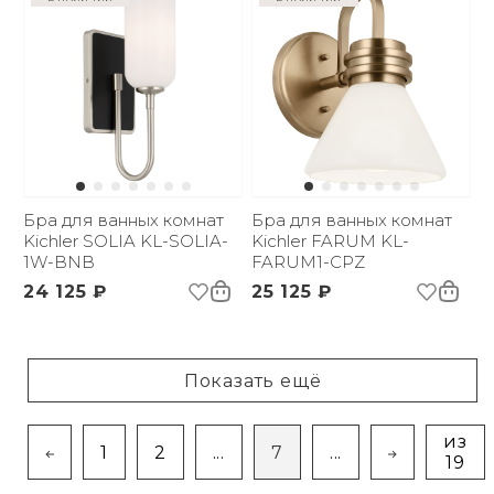
Бра для ванных комнат
Бра для ванных комнат
Kichler SOLIA KL-SOLIA-
Kichler FARUM KL-
1W-BNB
FARUM1-CPZ
24 125 ₽
25 125 ₽
Показать ещё
из
1
2
...
7
...
19