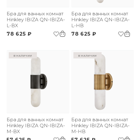
Размер упаковки
680х280х185
(ДхШxВ):
Вес брутто, кг:
Бра для ванных комнат
2.71
Бра для ванных комнат
Цветовая температура
Hinkley IBIZA QN-IBIZA-
3000
Hinkley IBIZA QN-IBIZA-
(К):
L-BX
L-HB
Световой поток:
1730 lm
78 625 ₽
78 625 ₽
Срок службы:
50000 ч
в наличии
в наличии
Бра для ванных комнат
Бра для ванных комнат
Hinkley IBIZA QN-IBIZA-
Hinkley IBIZA QN-IBIZA-
M-BX
M-HB
57 625 ₽
57 625 ₽