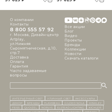
О компании
Контакты
Все акции
8 800 555 57 92
Блог
г. Москва, Дизайн-центр
Видео
Artplay,
Проекты
ул.Нижняя
Бренды
Сыромятническая, д.10,
Коллекции
стр.7
Новости
Доставка
Скачать каталоги
Оплата
Гарантия
Часто задаваемые
вопросы
ИНТЕРЬЕРНЫЙ СВЕТ
уличный СВЕТ
Аксессуары
декор
бренды
Flambeau
Gilded Nola
Hinkley
Feiss
Quoizel
Norlys
Elstead Lighting
Kichler
Generation Lighting
Акции
контакты
Оплата