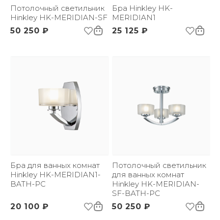
Размер упаковки
Потолочный светильник
270х200х220
Бра Hinkley HK-
(ДхШxВ):
Hinkley HK-MERIDIAN-SF
MERIDIAN1
Вес брутто, кг:
2
50 250 ₽
25 125 ₽
Цветовая температура
3000
(К):
Световой поток:
300 lm
Бра для ванных комнат
Потолочный светильник
Hinkley HK-MERIDIAN1-
для ванных комнат
BATH-PC
Hinkley HK-MERIDIAN-
SF-BATH-PC
20 100 ₽
50 250 ₽