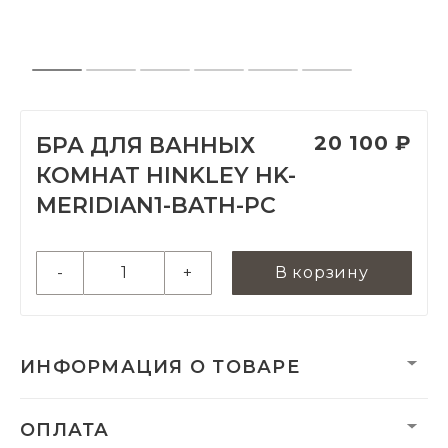
20 100 ₽
БРА ДЛЯ ВАННЫХ
КОМНАТ HINKLEY HK-
MERIDIAN1-BATH-PC
-
+
В корзину
ИНФОРМАЦИЯ О ТОВАРЕ
Вес нетто, кг:
0
ОПЛАТА
Гарантия:
2 года