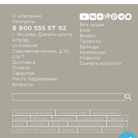
О компании
Контакты
Все акции
8 800 555 57 92
Блог
г. Москва, Дизайн-центр
Видео
Artplay,
Проекты
ул.Нижняя
Бренды
Сыромятническая, д.10,
Коллекции
стр.7
Новости
Доставка
Скачать каталоги
Оплата
Гарантия
Часто задаваемые
вопросы
ИНТЕРЬЕРНЫЙ СВЕТ
уличный СВЕТ
Аксессуары
декор
бренды
Flambeau
Gilded Nola
Hinkley
Feiss
Quoizel
Norlys
Elstead Lighting
Kichler
Generation Lighting
Акции
контакты
Оплата