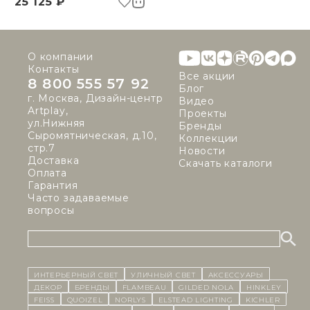
25 125 ₽
О компании
Контакты
Все акции
8 800 555 57 92
Блог
г. Москва, Дизайн-центр
Видео
Artplay,
Проекты
ул.Нижняя
Бренды
Сыромятническая, д.10,
Коллекции
стр.7
Новости
Доставка
Скачать каталоги
Оплата
Гарантия
Часто задаваемые
вопросы
ИНТЕРЬЕРНЫЙ СВЕТ
уличный СВЕТ
Аксессуары
декор
бренды
Flambeau
Gilded Nola
Hinkley
Feiss
Quoizel
Norlys
Elstead Lighting
Kichler