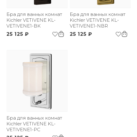
бренда:
Размер упаковки
230х195х370
(ДхШxВ):
Бра для ванных комнат
Бра для ванных комнат
Вес брутто, кг:
Kichler VETIVENE KL-
1.46
Kichler VETIVENE KL-
Цветовая температура
VETIVENE1-BK
3000
VETIVENE1-NBR
(К):
25 125 ₽
25 125 ₽
Световой поток:
300 lm
Бра для ванных комнат
Kichler VETIVENE KL-
VETIVENE1-PC