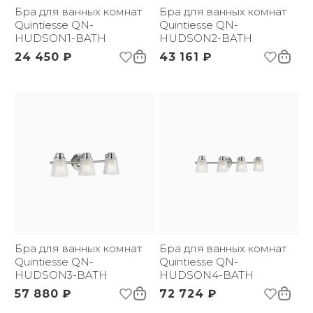
бренда:
Бра для ванных комнат
Бра для ванных комнат
Размер упаковки
Quintiesse QN-
560х370х205
Quintiesse QN-
(ДхШxВ):
HUDSON1-BATH
HUDSON2-BATH
Вес брутто, кг:
3.91
24 450 ₽
43 161 ₽
Тип помещения:
Ванная комната
Цветовая температура
3000
(К):
Световой поток:
900 lm
Индекс
80
цветопередачи:
Бра для ванных комнат
Бра для ванных комнат
Quintiesse QN-
Quintiesse QN-
HUDSON3-BATH
HUDSON4-BATH
57 880 ₽
72 724 ₽