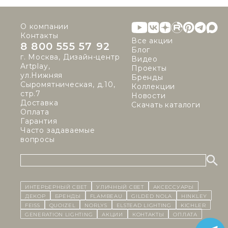
О компании
Контакты
Все акции
8 800 555 57 92
Блог
г. Москва, Дизайн-центр
Видео
Artplay,
Проекты
ул.Нижняя
Бренды
Сыромятническая, д.10,
Коллекции
стр.7
Новости
Доставка
Скачать каталоги
Оплата
Гарантия
Часто задаваемые
вопросы
ИНТЕРЬЕРНЫЙ СВЕТ
уличный СВЕТ
Аксессуары
декор
бренды
Flambeau
Gilded Nola
Hinkley
Feiss
Quoizel
Norlys
Elstead Lighting
Kichler
Generation Lighting
Акции
контакты
Оплата