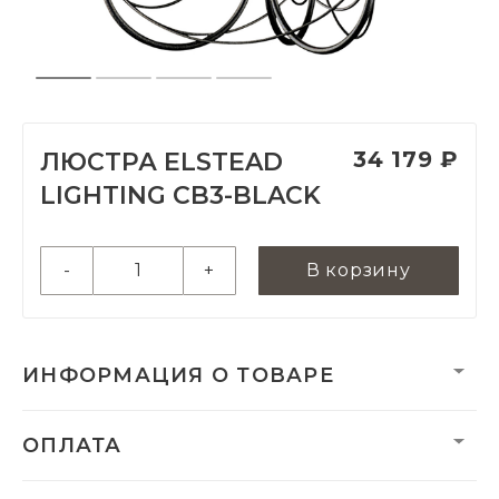
34 179 ₽
ЛЮСТРА ELSTEAD
LIGHTING CB3-BLACK
-
+
В корзину
ИНФОРМАЦИЯ О ТОВАРЕ
Вес:
2330 г
ОПЛАТА
Вес нетто, кг:
2.56
Размеры монтажной
25 х 110 мм
чаши/плиты: