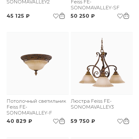
Размер упаковки
SONOMAVALLEY2
730х700х380
Feiss FE-
(ДхШxВ):
SONOMAVALLEY-SF
Вес брутто, кг:
14.35
45 125 ₽
50 250 ₽
Тип помещения:
Прихожая, спальня,
гостиная, столовая
Потолочный светильник
Люстра Feiss FE-
Feiss FE-
SONOMAVALLEY3
SONOMAVALLEY-F
40 829 ₽
59 750 ₽