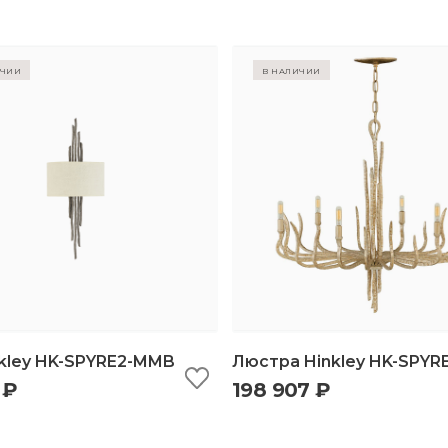
ичии
в наличии
nkley HK-SPYRE2-MMB
Люстра Hinkley HK-SPYR
 ₽
198 907 ₽
ыстрый просмотр
добавить в корзину
быстрый просмотр
добавить в корз