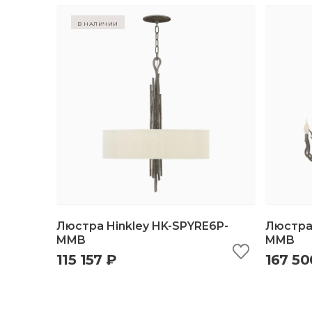
в наличии
Люстра Hinkley HK-SPYRE6P-
Люстра 
MMB
MMB
115 157 ₽
167 50
быстрый просмотр
добавить в корзину
б