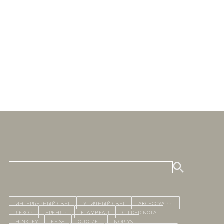
ИНТЕРЬЕРНЫЙ СВЕТ
уличный СВЕТ
Аксессуары
декор
бренды
Flambeau
Gilded Nola
Hinkley
Feiss
Quoizel
Norlys