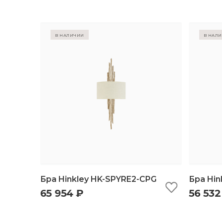
в наличии
в нал
Бра Hinkley HK-SPYRE2-CPG
Бра Hi
65 954 ₽
56 532
быстрый просмотр
добавить в корзину
б