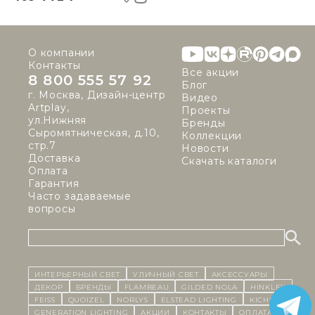
О компании
Контакты
Все акции
8 800 555 57 92
Блог
г. Москва, Дизайн-центр
Видео
Artplay,
Проекты
ул.Нижняя
Бренды
Сыромятническая, д.10,
Коллекции
стр.7
Новости
Доставка
Скачать каталоги
Оплата
Гарантия
Часто задаваемые
вопросы
ИНТЕРЬЕРНЫЙ СВЕТ
уличный СВЕТ
Аксессуары
декор
бренды
Flambeau
Gilded Nola
Hinkley
Feiss
Quoizel
Norlys
Elstead Lighting
Kichler
Generation Lighting
Акции
контакты
Оплата