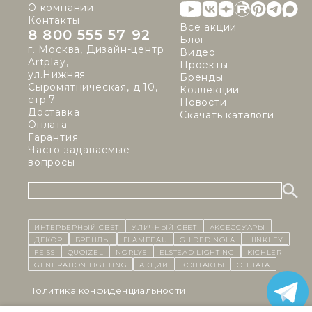
О компании
Контакты
Все акции
8 800 555 57 92
Блог
г. Москва, Дизайн-центр
Видео
Artplay,
Проекты
ул.Нижняя
Бренды
Сыромятническая, д.10,
Коллекции
стр.7
Новости
Доставка
Скачать каталоги
Оплата
Гарантия
Часто задаваемые
вопросы
ИНТЕРЬЕРНЫЙ СВЕТ
уличный СВЕТ
Аксессуары
декор
бренды
Flambeau
Gilded Nola
Hinkley
Feiss
Quoizel
Norlys
Elstead Lighting
Kichler
Generation Lighting
Акции
контакты
Оплата
Политика конфиденциальности