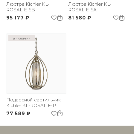
(ДхШxВ):
Люстра Kichler KL-
Люстра Kichler KL-
Вес брутто, кг:
ROSALIE-5B
5.05
ROSALIE-5A
95 177 ₽
81 580 ₽
в наличии
Подвесной светильник
Kichler KL-ROSALIE-P
77 589 ₽