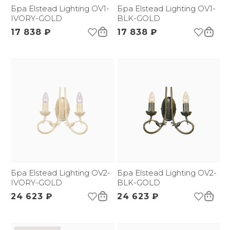
Размер упаковки
Бра Elstead Lighting OV1-
500х490х490
Бра Elstead Lighting OV1-
(ДхШxВ):
IVORY-GOLD
BLK-GOLD
Вес брутто, кг:
3.3
17 838 ₽
17 838 ₽
Тип помещения:
Прихожая, спальня,
гостиная, столовая
Бра Elstead Lighting OV2-
Бра Elstead Lighting OV2-
IVORY-GOLD
BLK-GOLD
24 623 ₽
24 623 ₽