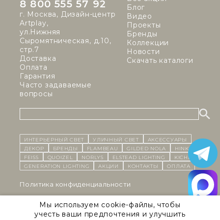
8 800 555 57 92
Блог
г. Москва, Дизайн-центр
Видео
Artplay,
Проекты
ул.Нижняя
Бренды
Сыромятническая, д.10,
Коллекции
стр.7
Новости
Доставка
Скачать каталоги
Оплата
Гарантия
Часто задаваемые
вопросы
ИНТЕРЬЕРНЫЙ СВЕТ
уличный СВЕТ
Аксессуары
декор
бренды
Flambeau
Gilded Nola
Hinkley
Feiss
Quoizel
Norlys
Elstead Lighting
Kichler
Generation Lighting
Акции
контакты
Оплата
Политика конфиденциальности
Cоглашение на обработку персональных данных
Мы используем cookie-файлы, чтобы
учесть ваши предпочтения и улучшить