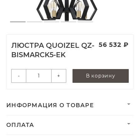
56 532 ₽
ЛЮСТРА QUOIZEL QZ-
BISMARCK5-EK
-
+
В корзину
ИНФОРМАЦИЯ О ТОВАРЕ
Вес нетто, кг:
0
ОПЛАТА
Гарантия:
2 года
Категория:
Люстры
Бренд:
Quoizel