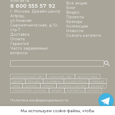
Контакты
Все акции
8 800 555 57 92
Блог
г. Москва, Дизайн-центр
Видео
Artplay,
Проекты
ул.Нижняя
Бренды
Сыромятническая, д.10,
Коллекции
стр.7
Новости
Доставка
Скачать каталоги
Оплата
Гарантия
Часто задаваемые
вопросы
ИНТЕРЬЕРНЫЙ СВЕТ
уличный СВЕТ
Аксессуары
декор
бренды
Flambeau
Gilded Nola
Hinkley
Feiss
Quoizel
Norlys
Elstead Lighting
Kichler
Generation Lighting
Акции
контакты
Оплата
Политика конфиденциальности
Cоглашение на обработку персональных данных
Мы используем cookie-файлы, чтобы