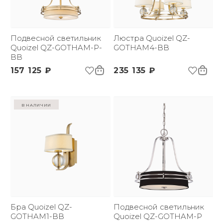
Напряжение:
220 В
Применение:
Интерьерный свет
Страна происхождения
США
бренда:
Подвесной светильник
Люстра Quoizel QZ-
Размер упаковки
660х660х560
Quoizel QZ-GOTHAM-P-
GOTHAM4-BB
(ДхШxВ):
BB
Вес брутто, кг:
14.7
157 125 ₽
235 135 ₽
Тип помещения:
Гостиная
Цветовая температура
3000
(К):
Световой поток:
300 lm
в наличии
Индекс
80
цветопередачи:
Бра Quoizel QZ-
Подвесной светильник
GOTHAM1-BB
Quoizel QZ-GOTHAM-P