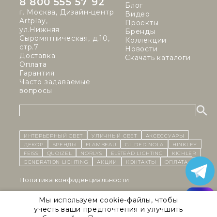
8 800 555 57 92
Блог
г. Москва, Дизайн-центр
Видео
Artplay,
Проекты
ул.Нижняя
Бренды
Сыромятническая, д.10,
Коллекции
стр.7
Новости
Доставка
Скачать каталоги
Оплата
Гарантия
Часто задаваемые
вопросы
ИНТЕРЬЕРНЫЙ СВЕТ
уличный СВЕТ
Аксессуары
декор
бренды
Flambeau
Gilded Nola
Hinkley
Feiss
Quoizel
Norlys
Elstead Lighting
Kichler
Generation Lighting
Акции
контакты
Оплата
Политика конфиденциальности
Cоглашение на обработку персональных данных
Мы используем cookie-файлы, чтобы
учесть ваши предпочтения и улучшить