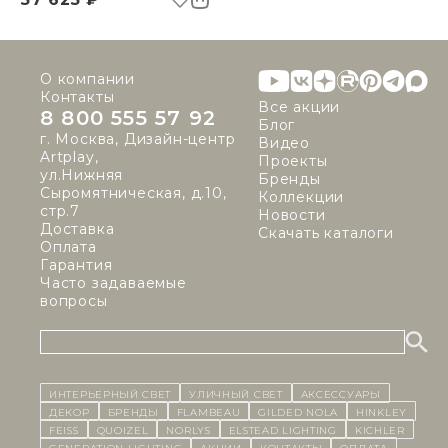
О компании
Контакты
Все акции
8 800 555 57 92
Блог
г. Москва, Дизайн-центр
Видео
Artplay,
Проекты
ул.Нижняя
Бренды
Сыромятническая, д.10,
Коллекции
стр.7
Новости
Доставка
Скачать каталоги
Оплата
Гарантия
Часто задаваемые
вопросы
ИНТЕРЬЕРНЫЙ СВЕТ
уличный СВЕТ
Аксессуары
декор
бренды
Flambeau
Gilded Nola
Hinkley
Feiss
Quoizel
Norlys
Elstead Lighting
Kichler
Generation Lighting
Акции
контакты
Оплата