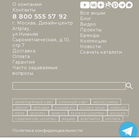
О компании
Контакты
Все акции
8 800 555 57 92
Блог
г. Москва, Дизайн-центр
Видео
Artplay,
Проекты
ул.Нижняя
Бренды
Сыромятническая, д.10,
Коллекции
стр.7
Новости
Доставка
Скачать каталоги
Оплата
Гарантия
Часто задаваемые
вопросы
ИНТЕРЬЕРНЫЙ СВЕТ
уличный СВЕТ
Аксессуары
декор
бренды
Flambeau
Gilded Nola
Hinkley
Feiss
Quoizel
Norlys
Elstead Lighting
Kichler
Generation Lighting
Акции
контакты
Оплата
Политика конфиденциальности