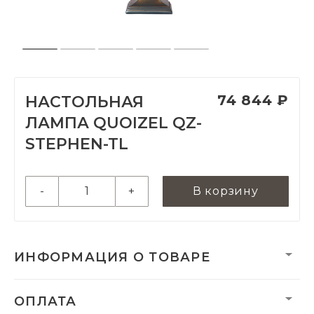
74 844 ₽
НАСТОЛЬНАЯ
ЛАМПА QUOIZEL QZ-
STEPHEN-TL
-
+
В корзину
ИНФОРМАЦИЯ О ТОВАРЕ
Вес нетто, кг:
6.37
ОПЛАТА
Гарантия:
2 года