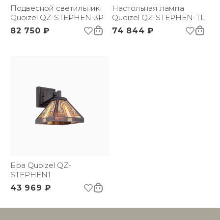
Вес брутто, кг:
Подвесной светильник
7
Настольная лампа
Тип помещения:
Quoizel QZ-STEPHEN-3P
Прихожая, спальня,
Quoizel QZ-STEPHEN-TL
гостиная, столовая
82 750 ₽
74 844 ₽
Бра Quoizel QZ-
STEPHEN1
43 969 ₽