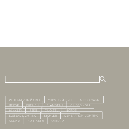
ИНТЕРЬЕРНЫЙ СВЕТ
уличный СВЕТ
Аксессуары
декор
бренды
Flambeau
Gilded Nola
Hinkley
Feiss
Quoizel
Norlys
Elstead Lighting
Kichler
Generation Lighting
Акции
контакты
Оплата