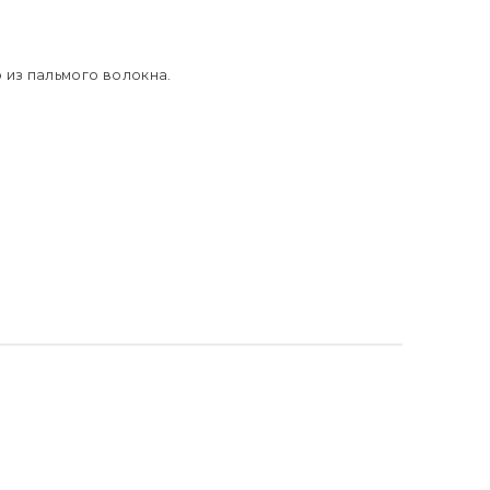
е о доставке
 из пальмого волокна.