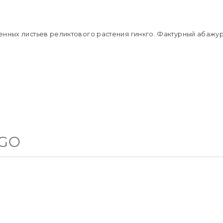
Подробне
нных листьев реликтового растения гинкго. Фактурный абажур
KGO