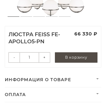
66 330 ₽
ЛЮСТРА FEISS FE-
APOLLO5-PN
-
+
В корзину
ИНФОРМАЦИЯ О ТОВАРЕ
Вес нетто, кг:
7.85
ОПЛАТА
Размеры монтажной
40,57 х 139,03 мм
чаши/плиты:
Гарантия:
2 года