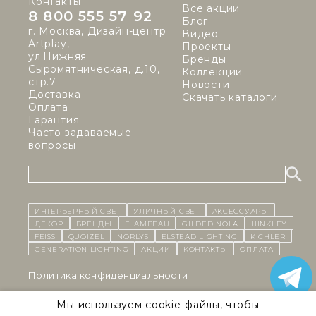
Контакты
Все акции
8 800 555 57 92
Блог
г. Москва, Дизайн-центр
Видео
Artplay,
Проекты
ул.Нижняя
Бренды
Сыромятническая, д.10,
Коллекции
стр.7
Новости
Доставка
Скачать каталоги
Оплата
Гарантия
Часто задаваемые
вопросы
ИНТЕРЬЕРНЫЙ СВЕТ
уличный СВЕТ
Аксессуары
декор
бренды
Flambeau
Gilded Nola
Hinkley
Feiss
Quoizel
Norlys
Elstead Lighting
Kichler
Generation Lighting
Акции
контакты
Оплата
Политика конфиденциальности
Cоглашение на обработку персональных данных
Мы используем cookie-файлы, чтобы