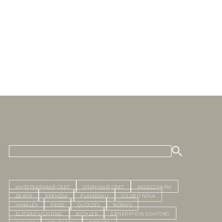
ИНТЕРЬЕРНЫЙ СВЕТ
уличный СВЕТ
Аксессуары
декор
бренды
Flambeau
Gilded Nola
Hinkley
Feiss
Quoizel
Norlys
Elstead Lighting
Kichler
Generation Lighting