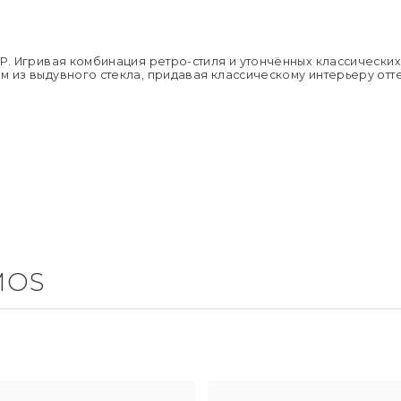
Материал 
Подробне
Цвет осно
Материал а
Глубина:
Цвет абажу
1P. Игривая комбинация ретро-стиля и утончённых классически
Напряжен
м из выдувного стекла, придавая классическому интерьеру отт
Применен
Страна пр
Размер уп
Вес брутто,
Тип поме
MOS